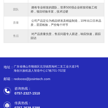
拥有专业研发的团队，世界500强企业研发经验工程
团队
师，项目经验丰富，技术过硬
公司产品定位为精品研发及精益制造，10年出口日本品
质量
质，层层检验，严控每个环节
对产品质量负责，售后问题专人跟进，响应快速，跟踪
售后
回访
广东省佛山市顺德区北滘镇西海村二支工业大道3号
地址：
海创大族机器人智造中心17栋701-702室
邮箱：redooss@josintech.com
咨询热线：
0757-2327-1510
传真热线：
0757-2639-5298